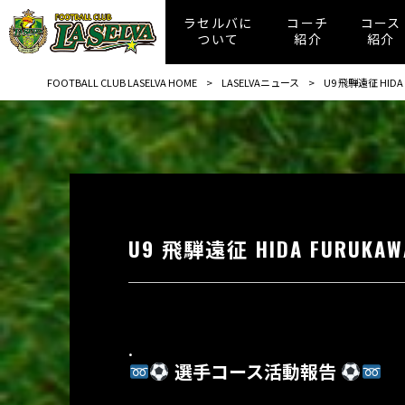
ラセルバに
コーチ
コース
ついて
紹介
紹介
FOOTBALL CLUB LASELVA HOME
>
LASELVAニュース
>
U9 飛騨遠征 HIDA 
U9 飛騨遠征 HIDA FURUKAWA
.
選手コース活動報告