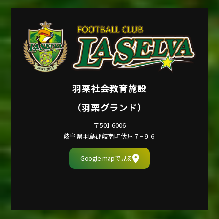
羽栗社会教育施設
（羽栗グランド）
〒501-6006
岐阜県羽島郡岐南町伏屋７−９６
Google mapで見る