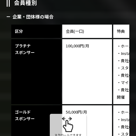
会員種別
企業・団体様の場合
区分
会員(一口)
特典
プラチナ
100,000円/月
・ホーム
スポンサー
・Insta
・貴社の広
・スタッ
・貴社の
・マイク
・貴社名
開催
ゴールド
50,000円/月
・ホーム
スポンサー
・Insta
・貴社の広
・スタッ
スクロールできます