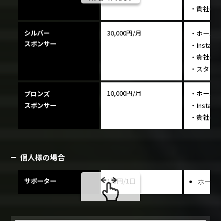
・貴社の
シルバー
30,000円/月
・ホーム
スポンサー
・Insta
・貴社の広
・スタッ
10,000円/月
ブロンズ
・ホーム
スポンサー
・Insta
・貴社の広
個人様の場合
サポーター
1万円/1口
ホーム
スクロールできます