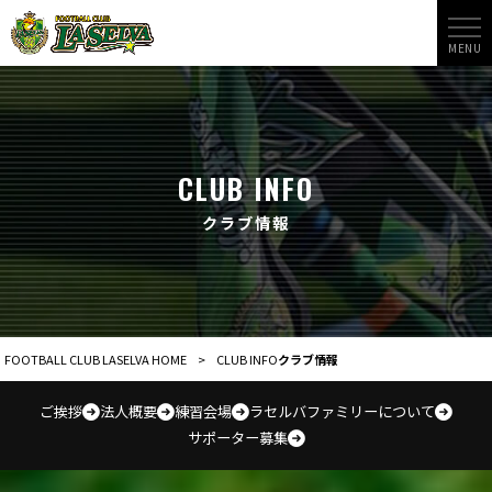
MENU
CLUB INFO
クラブ情報
FOOTBALL CLUB LASELVA HOME
>
CLUB INFO
クラブ情報
ご挨拶
法人概要
練習会場
ラセルバファミリーについて
サポーター募集