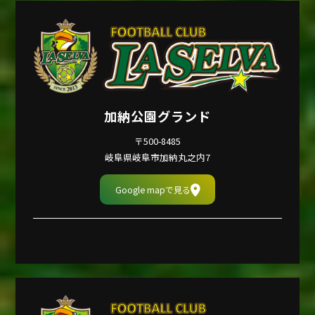
加納公園グランド
〒500-8485
岐阜県岐阜市加納丸之内7
Google mapで見る