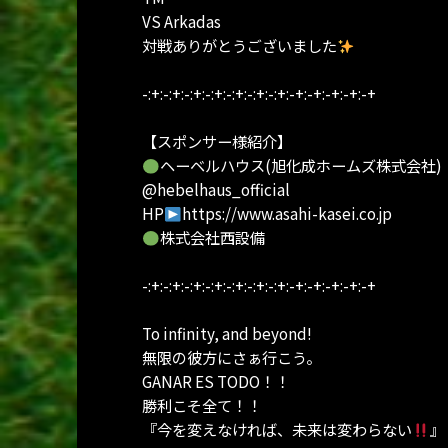
VS Arkadas
対戦ありがとうございました
-:+:-:+:-:+:-:+:-:+:-:+:-:+:-+:-+:-+:-+:-+
【スポンサー様紹介】
ヘーベルハウス(旭化成ホームズ株式会社)
@hebelhaus_official
HP
https://www.asahi-kasei.co.jp
株式会社西設備
-:+:-:+:-:+:-:+:-:+:-:+:-:+:-+:-+:-+:-+:-+
To infinity, and beyond!
無限の彼方にさぁ行こう。
GANAR ES TODO！！
勝利こそ全て！！
『今を変えなければ、未来は変わらない
』