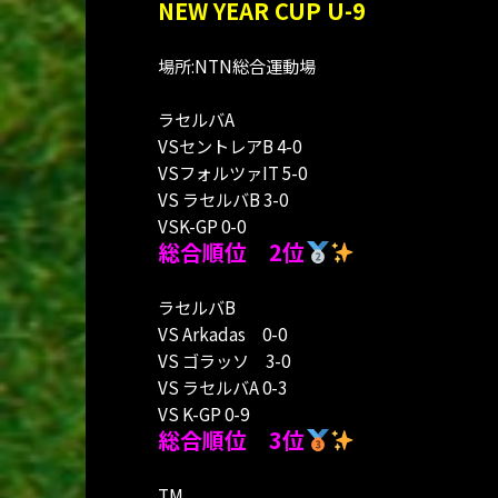
NEW YEAR CUP U-9
場所:NTN総合運動場
ラセルバA
VSセントレアB 4-0
VSフォルツァIT 5-0
VS ラセルバB 3-0
VSK-GP 0-0
総合順位 2位
ラセルバB
VS Arkadas 0-0
VS ゴラッソ 3-0
VS ラセルバA 0-3
VS K-GP 0-9
総合順位 3位
TM