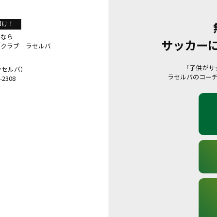
輝け！
事なら
サッカー
ルクラブ ラセルバ
「子供がサ
 ラセルバ）
ラセルバのコー
2308