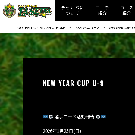
ラセルバに
コーチ
コース
ついて
紹介
紹介
FOOTBALL CLUB LASELVA HOME
>
LASELVAニュース
>
NEW YEAR CUP U-
NEW YEAR CUP U-9
選手コース活動報告
2026年1月25日(日)