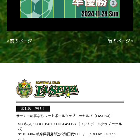
« 前のページ
後のページ »
楽しめ！輝け！
サッカーの事なら
フットボールクラブ ラセルバ（LASELVA）
NPO法人：FOOTBALL CLUB LASELVA（フットボールクラブ ラセル
バ）
〒501-6062 岐阜県羽島郡笠松町田代933 / Tel＆Fax 058-377-
2308