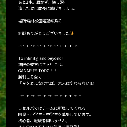
あと1歩。届かず、悔し涙。
流した涙は成長に繋げましょう。
場所:森林公園運動広場G
対戦ありがとうございました
-:+:-:+:-:+:-:+:-:+:-:+:-:+:-+:-+:-+:-+:-+
To infinity, and beyond!
無限の彼方にさぁ行こう。
GANAR ES TODO！！
勝利こそ全て！！
『今を変えなければ、未来は変わらない‼︎』
-:+:-:+:-:+:-:+:-:+:-:+:-:+:-+:-+:-+:-+:-+
ラセルバではチームに所属してくれる
園児・小学生・中学生を募集しています。
初心者、経験者問いません。
本人のやってみたい気持ちを尊重し、