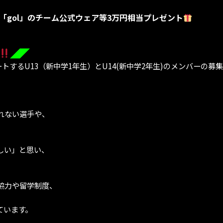
「gol」のチーム公式ウェア等3万円相当プレゼント
◢◤
ートするU13（新中学1年生）とU14(新中学2年生)のメンバーの募
」
れない選手や、
しい」と思い、
協力や留学制度、
ています。