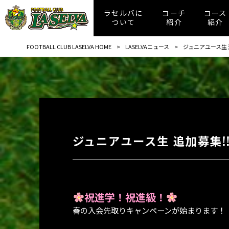
ラセルバに
コーチ
コース
ついて
紹介
紹介
FOOTBALL CLUB LASELVA HOME
>
LASELVAニュース
>
ジュニアユース生 
ジュニアユース生 追加募集!
祝進学！祝進級！
春の入会先取りキャンペーンが始まります！