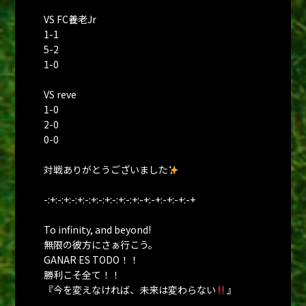
VS FC養老Jr
1-1
5-2
1-0
VS reve
1-0
2-0
0-0
対戦ありがとうございました
-:+:-:+:-:+:-:+:-:+:-:+:-:+:-+:-+:-+:-+:-+
To infinity, and beyond!
無限の彼方にさぁ行こう。
GANAR ES TODO！！
勝利こそ全て！！
『今を変えなければ、未来は変わらない
』