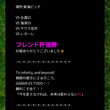
場所:東海ピッチ
VS 合渡SC
VS 海津SS
VS サウス安井
VS レガーレ
フレンド杯優勝
対戦ありがとうございました
-:+:-:+:-:+:-:+:-:+:-:+:-:+:-+:-+:-+:-+:-+
To infinity, and beyond!
無限の彼方にさぁ行こう。
GANAR ES TODO！！
勝利こそ全て！！
『今を変えなければ、未来は変わらない
』
-:+:-:+:-:+:-:+:-:+:-:+:-:+:-+:-+:-+:-+:-+