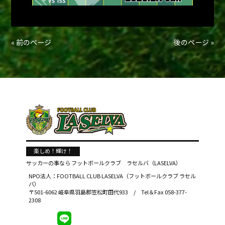
« 前のページ
後のページ »
楽しめ！輝け！
サッカーの事なら
フットボールクラブ ラセルバ（LASELVA）
NPO法人：FOOTBALL CLUB LASELVA（フットボールクラブ ラセル
バ）
〒501-6062 岐阜県羽島郡笠松町田代933 / Tel＆Fax 058-377-
2308