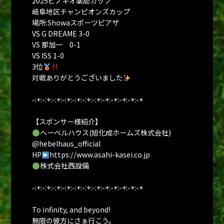
2025ピノキオ薬局カップ
岐阜地区チャンピオンズカップ
場所:Showaスポーツピアザ
VS G DREAME 3-0
VS 那加一 0-1
VS ISS 1-0
3位
対戦ありがとうございました
-:+:-:+:-:+:-:+:-:+:-:+:-:+:-+:-+:-+:-+:-+
【スポンサー様紹介】
ヘーベルハウス(旭化成ホームズ株式会社)
@hebelhaus_official
HP
https://www.asahi-kasei.co.jp
株式会社西設備
-:+:-:+:-:+:-:+:-:+:-:+:-:+:-+:-+:-+:-+:-+
To infinity, and beyond!
無限の彼方にさぁ行こう。