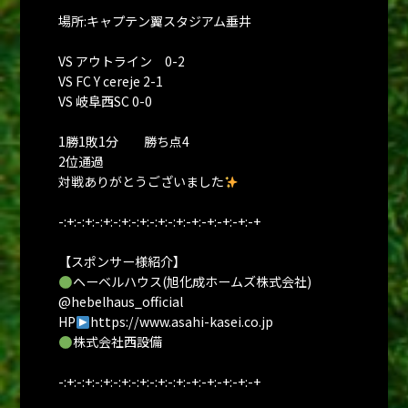
場所:キャプテン翼スタジアム垂井
VS アウトライン 0-2
VS FC Y cereje 2-1
VS 岐阜西SC 0-0
1勝1敗1分 勝ち点4
2位通過
対戦ありがとうございました
-:+:-:+:-:+:-:+:-:+:-:+:-:+:-+:-+:-+:-+:-+
【スポンサー様紹介】
ヘーベルハウス(旭化成ホームズ株式会社)
@hebelhaus_official
HP
https://www.asahi-kasei.co.jp
株式会社西設備
-:+:-:+:-:+:-:+:-:+:-:+:-:+:-+:-+:-+:-+:-+