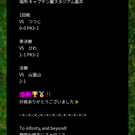
場所:キャプテン翼スタジアム垂井
1回戦
VS つつじ
0-0 PK3-1
準決勝
VS びわ
1-1 PK3-2
決勝
VS 山室山
2-1
優勝
対戦ありがとうございました
-:+:-:+:-:+:-:+:-:+:-:+:-:+:-+:-+:-+:-+:-+
To infinity, and beyond!
無限の彼方にさぁ行こう。